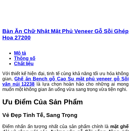
Bàn Ăn Chữ Nhật Mặt Phủ Veneer Gỗ Sồi Ghép
Hoa 27200
Mô tả
Thông số
Chất liệu
Với thiết kế hiện đại, tinh tế cùng khả năng tối ưu hóa không
gian,
Ghế ăn Bench gỗ Cao Su mặt phủ veneer gỗ Sồi
vân núi 12238
là lựa chọn hoàn hảo cho những ai mong
muốn một không gian ăn uống vừa sang trọng vừa tiện nghi.
Ưu Điểm Của Sản Phẩm
Vẻ Đẹp Tinh Tế, Sang Trọng
Điểm nhấn ấn tượng nhất của sản phẩm chính là
mặt ghế