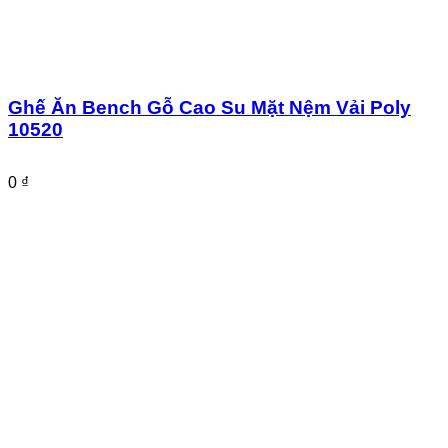
Ghế Ăn Bench Gỗ Cao Su Mặt Nệm Vải Poly
10520
0
₫