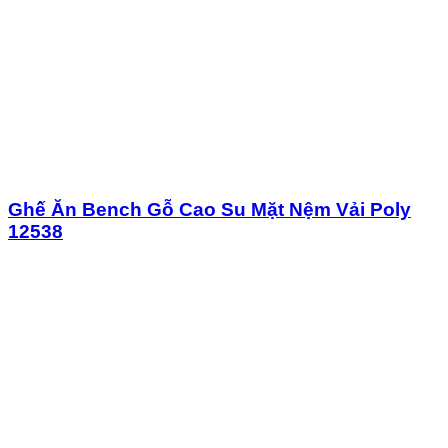
Ghế Ăn Bench Gỗ Cao Su Mặt Nệm Vải Poly
12538