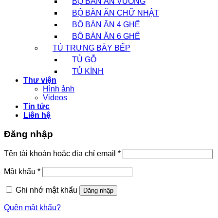
BỘ BÀN ĂN VUÔNG
BỘ BÀN ĂN CHỮ NHẬT
BỘ BÀN ĂN 4 GHẾ
BỘ BÀN ĂN 6 GHẾ
TỦ TRƯNG BÀY BẾP
TỦ GỖ
TỦ KÍNH
Thư viện
Hình ảnh
Videos
Tin tức
Liên hệ
Đăng nhập
Tên tài khoản hoặc địa chỉ email
*
Mật khẩu
*
Ghi nhớ mật khẩu
Đăng nhập
Quên mật khẩu?