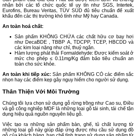
nhận bởi các tổ chức quốc tế uy tín như SGS, Intertek,
Eurofins, Bureau Veritas, TÜV SÜD đủ tiêu chuẩn để xuất
khẩu đến các thị trường khó tính như Mỹ hay Canada.
An toàn hoá chất:
Sản phẩm KHÔNG CHỨA các chất hữu cơ bay hơi
như DecaBDE , ТВВР А, TDCPP, TCEP, HBCDD và
các kim loại nặng như chỉ, thuỷ ngân.
Hàm lượng phát thải Formaldehyde: Được kiểm soát ở
mức cho phép ≤ 0.11mg/Kg đảm bảo tiêu chuẩn an
toàn cho sức khỏe.
An toàn khi tiếp xúc:
Sản phẩm KHÔNG CÓ các điểm sắc
nhọn hay các điểm kẹp gây nguy hiểm cho người sử dụng.
Thân Thiện Với Môi Trường
Chúng tôi lựa chọn sử dụng gỗ rừng trồng như Cao su, Điều
và gỗ công nghiệp MDF là những loại gỗ tái sinh, tái chế tận
dụng hiệu quả nguồn nguyên liệu gỗ.
Việc tạo ra những sản phẩm bàn, ghế, tủ chất lượng từ
những loại gỗ này giúp đáp ứng được nhu cầu sử dụng đồ
gỗ của khách hàng, hạn chế tình trạng sử dụng sản phẩm từ