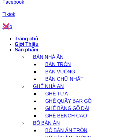
Facebook
Tiktok
Zalo
Trang chủ
Giới Thiệu
Sản phẩm
BÀN NHÀ ĂN
BÀN TRÒN
BÀN VUÔNG
BÀN CHỮ NHẬT
GHẾ NHÀ ĂN
GHẾ TỰA
GHẾ QUẦY BAR GỖ
GHẾ BĂNG GỖ DÀI
GHẾ BENCH CAO
BỘ BÀN ĂN
BỘ BÀN ĂN TRÒN