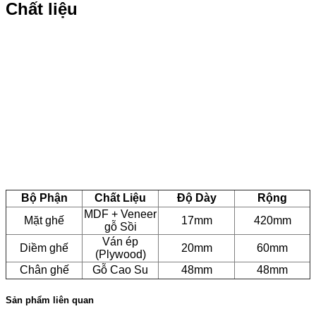
Chất liệu
Bộ Phận
Chất Liệu
Độ Dày
Rộng
MDF + Veneer
Mặt ghế
17mm
420mm
gỗ Sồi
Ván ép
Diềm ghế
20mm
60mm
(Plywood)
Chân ghế
Gỗ Cao Su
48mm
48mm
Sản phẩm liên quan