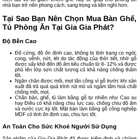
nhà bạn trở nên phong cách, sang trọng và tiện nghi hơn.
Tại Sao Bạn Nên Chọn Mua Bàn Ghế,
Tủ Phòng Ăn Tại Gia Gia Phát?
Độ Bền Cao
Độ cứng, độ ổn định cao, không bị tình trạng co ngót,
cong, vênh, nứt, tét do tác động của thời tiết, nhờ gỗ
được sấy khô đến độ ẩm tiêu chuẩn từ 8- 12% và được
phủ lên lớp sơn chất lượng có khả năng chống thấm
tốt.
Ngăn chặn được mối, mọt tấn công vì gỗ trước khi sản
xuất đã trả quá quá trình rút mủ và ngâm tẩm hoá chất
chống mối, mọt.
Chân bàn, ghế, tủ làm bằng gỗ tự nhiên như Cao su
hay Điều có khả năng chịu lực cao, chống chịu độ ẩm
và nước cực kỳ tốt. Mặt bàn làm bằng gỗ công nghiệp
MDF có tính ổn định cao, chịu lực tốt.
An Toàn Cho Sức Khoẻ Người Sử Dụng
Sản phẩm của Gia Gia Phát đã được kiểm định và chứng