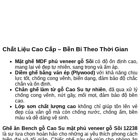
Chất Liệu Cao Cấp – Bền Bỉ Theo Thời Gian
Mặt ghế MDF phủ veneer gỗ Sồi
có độ ổn định cao,
mang lại vẻ đẹp tự nhiên, sang trọng và ấm áp.
Diềm ghế bằng ván ép (Plywood)
với khả năng chịu
lực tốt, chống cong vênh, biến dạng, đảm bảo độ chắc
chắn và ổn định.
Chân ghế làm từ gỗ Cao Su tự nhiên
, đã qua xử lý
chống cong vênh, nứt gãy, mối mọt, đảm bảo độ bền
cao.
Lớp sơn chất lượng cao
không chỉ giúp tôn lên vẻ
đẹp của vân gỗ mà còn chống nước, chống ẩm, bền
màu và dễ dàng vệ sinh.
Ghế ăn Bench gỗ Cao Su mặt phủ veneer gỗ Sồi 12238
là sự lựa chọn hoàn hảo cho những ai yêu thích phong cách
hiện đại và tối giản. Chiếc ghế này sẽ giúp cho phòng ăn