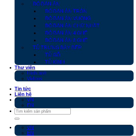
BỘ BÀN ĂN
BỘ BÀN ĂN TRÒN
BỘ BÀN ĂN VUÔNG
BỘ BÀN ĂN CHỮ NHẬT
BỘ BÀN ĂN 4 GHẾ
BỘ BÀN ĂN 6 GHẾ
TỦ TRƯNG BÀY BẾP
TỦ GỖ
TỦ KÍNH
Thư viện
Hình ảnh
Videos
Tin tức
Liên hệ
VN
EN
Tìm
kiếm:
VN
EN