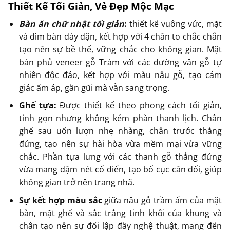
Thiết Kế Tối Giản, Vẻ Đẹp Mộc Mạc
Bàn ăn chữ nhật tối giản
:
thiết kế vuông vức, mặt
và dìm bàn dày dặn, kết hợp với 4 chân to chắc chắn
tạo nên sự bề thế, vững chắc cho không gian. Mặt
bàn phủ veneer gỗ Tràm với các đường vân gỗ tự
nhiên độc đáo, kết hợp với màu nâu gỗ, tạo cảm
giác ấm áp, gần gũi mà vẫn sang trọng.
Ghế tựa:
Được thiết kế theo phong cách tối giản,
tinh gọn nhưng không kém phần thanh lịch. Chân
ghế sau uốn lượn nhẹ nhàng, chân trước thẳng
đứng, tạo nên sự hài hòa vừa mềm mại vừa vững
chắc. Phần tựa lưng với các thanh gỗ thẳng đứng
vừa mang đậm nét cổ điển, tạo bố cục cân đối, giúp
không gian trở nên trang nhã.
Sự kết hợp màu sắc
giữa nâu gỗ trầm ấm của mặt
bàn, mặt ghế và sắc trắng tinh khôi của khung và
chân tạo nên sự đối lập đầy nghệ thuật, mang đến