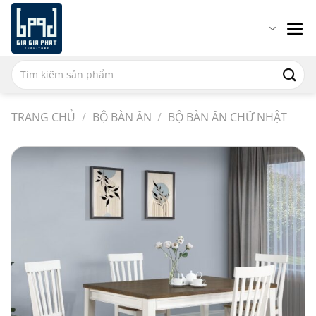
Chuyển
đến
nội
dung
Tìm
Họ tên
kiếm:
TRANG CHỦ
/
BỘ BÀN ĂN
/
BỘ BÀN ĂN CHỮ NHẬT
Email
Số điện thoại