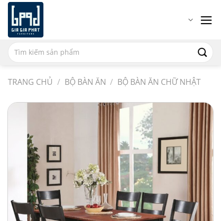
Chuyển
đến
nội
dung
Tìm
Họ tên
kiếm:
TRANG CHỦ
/
BỘ BÀN ĂN
/
BỘ BÀN ĂN CHỮ NHẬT
Email
Số điện thoại