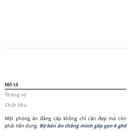
Ghế Ăn Gỗ Cao Su 10180
G
1
1.120.000
₫
2.
Mô tả
Thông số
Chất liệu
Một phòng ăn đẳng cấp không chỉ cần đẹp mà còn
phải tiện dụng.
Bộ bàn ăn thông minh gấp gọn 6 ghế